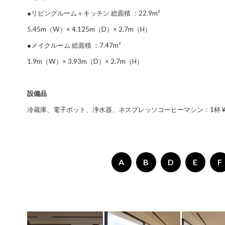
●リビングルーム＋キッチン 総面積 ：22.9m²
5.45m（W）× 4.125m（D）× 2.7m（H）
●メイクルーム 総面積 ：7.47m²
1.9m（W）× 3.93m（D）× 2.7m（H）
設備品
冷蔵庫、電子ポット、浄水器、ネスプレッソコーヒーマシン：1杯 ¥10
A
B
D
E
F