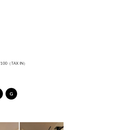
0（TAX IN）
G