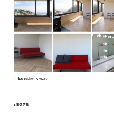
・Photographer : Ano Daichi
●電気容量