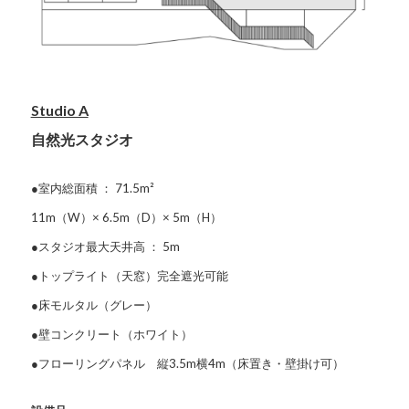
Studio A
自然光スタジオ
●室内総面積 ： 71.5m²
11m（W）× 6.5m（D）× 5m（H）
●スタジオ最大天井高 ： 5m
●トップライト（天窓）完全遮光可能
●床モルタル（グレー）
●壁コンクリート（ホワイト）
●フローリングパネル 縦3.5m横4m（床置き・壁掛け可）