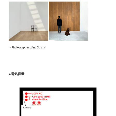
・Photographer : Ano Daichi
●電気容量