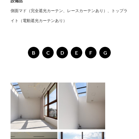
設備品
側面マド（完全遮光カーテン、レースカーテンあり）、トップラ
イト（電動遮光カーテンあり）
B
C
D
E
F
G